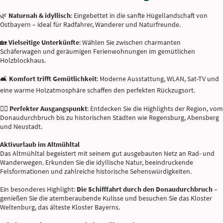
🌿
Naturnah & idyllisch
: Eingebettet in die sanfte Hügellandschaft von
Ostbayern – ideal für Radfahrer, Wanderer und Naturfreunde.
🏡
Vielseitige Unterkünfte
: Wählen Sie zwischen charmanten
Schäferwagen und geräumigen Ferienwohnungen im gemütlichen
Holzblockhaus.
🛋️
Komfort trifft Gemütlichkeit
: Moderne Ausstattung, WLAN, Sat-TV und
eine warme Holzatmosphäre schaffen den perfekten Rückzugsort.
🚴‍♂️
Perfekter Ausgangspunkt
: Entdecken Sie die Highlights der Region, vom
Donaudurchbruch bis zu historischen Städten wie Regensburg, Abensberg
und Neustadt.
Aktivurlaub im Altmühltal
Das Altmühltal begeistert mit seinem gut ausgebauten Netz an Rad- und
Wanderwegen. Erkunden Sie die idyllische Natur, beeindruckende
Felsformationen und zahlreiche historische Sehenswürdigkeiten.
Ein besonderes Highlight:
Die Schifffahrt durch den Donaudurchbruch
–
genießen Sie die atemberaubende Kulisse und besuchen Sie das Kloster
Weltenburg, das älteste Kloster Bayerns.